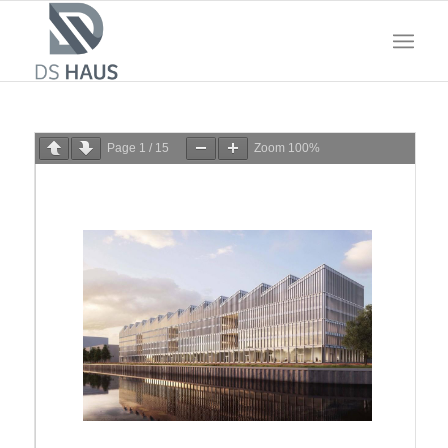
Page
1
/
15
Zoom
100%