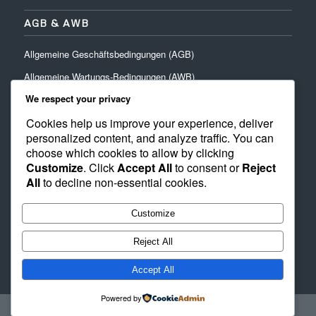
AGB & AWB
Allgemeine Geschäftsbedingungen (AGB)
Allgemeine Wartungs-Bedingungen (AWB)
We respect your privacy
Cookies help us improve your experience, deliver
personalized content, and analyze traffic. You can
choose which cookies to allow by clicking
Customize
. Click
Accept All
to consent or
Reject
NEUESTES PROJEKT
All
to decline non-essential cookies.
Übersee Quartier
Customize
Upside Berlin
Reject All
Accept All
Powered by
© Copyright -
-