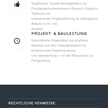
Qualifizierte, flexible Montageteams mit
Fremdsprachenkenntnissen (Deutsch, Englisch,
Türkisch) und
internationaler Projekterfahrung für reibungslose
Abläufe im In- und
Ausland
PROJEKT- & BAULEITUNG
Spezialisierte Projektleiter und erfahrene
Bauleiter aus dem Fassadenbereich für
professionelle Projektsteuerung
und -überwachung – von der Planung bis zur
Fertigstellung
RECHTLICHE HINWEISE