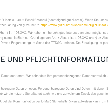
1/1 Kat: 3, 34906 Pendik/İstanbul (nachfolgend guzel.net.tr). Wenn Sie unser
tzerklärung von guzel.net.tr:
https://www.guzel.net.tr/sozlesmeler/gizlilik-soz
Abs. 1 lit. f DSGVO. Wir haben ein berechtigtes Interesse an einer möglichst
tung ausschließlich auf Grundlage von Art. 6 Abs. 1 lit. a DSGVO und § 25 Ab
 Device-Fingerprinting) im Sinne des TTDSG umfasst. Die Einwilligung ist jede
SE UND PFLICHTINFORMATI
n Daten sehr ernst. Wir behandeln Ihre personenbezogenen Daten vertraulich
ezogene Daten erhoben. Personenbezogene Daten sind Daten, mit denen Sie p
ür wir sie nutzen. Sie erläutert auch, wie und zu welchem Zweck das geschie
B. bei der Kommunikation per E-Mail) Sicherheitslücken aufweisen kann. Ein lü