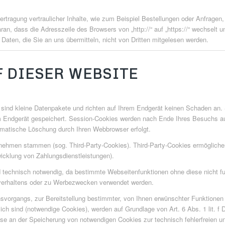
tragung vertraulicher Inhalte, wie zum Beispiel Bestellungen oder Anfragen,
an, dass die Adresszeile des Browsers von „http://“ auf „https://“ wechselt 
Daten, die Sie an uns übermitteln, nicht von Dritten mitgelesen werden.
F DIESER WEBSITE
sind kleine Datenpakete und richten auf Ihrem Endgerät keinen Schaden an. 
em Endgerät gespeichert. Session-Cookies werden nach Ende Ihres Besuchs a
tomatische Löschung durch Ihren Webbrowser erfolgt.
rnehmen stammen (sog. Third-Party-Cookies). Third-Party-Cookies ermögliche
icklung von Zahlungsdienstleistungen).
technisch notwendig, da bestimmte Webseitenfunktionen ohne diese nicht fun
verhaltens oder zu Werbezwecken verwendet werden.
vorgangs, zur Bereitstellung bestimmter, von Ihnen erwünschter Funktionen (
ch sind (notwendige Cookies), werden auf Grundlage von Art. 6 Abs. 1 lit. 
sse an der Speicherung von notwendigen Cookies zur technisch fehlerfreien und