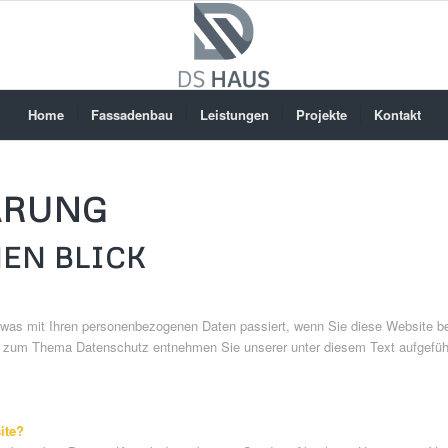
Home
Fassadenbau
Leistungen
Projekte
Kontakt
ÄRUNG
NEN BLICK
, was mit Ihren personenbezogenen Daten passiert, wenn Sie diese Website 
onen zum Thema Datenschutz entnehmen Sie unserer unter diesem Text aufgefüh
ite?